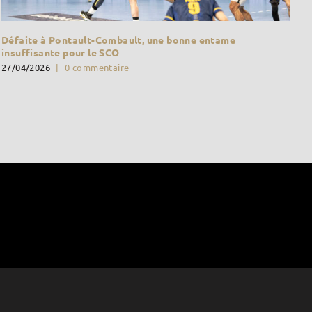
Défaite à Pontault-Combault, une bonne entame
insuffisante pour le SCO
27/04/2026
|
0 commentaire