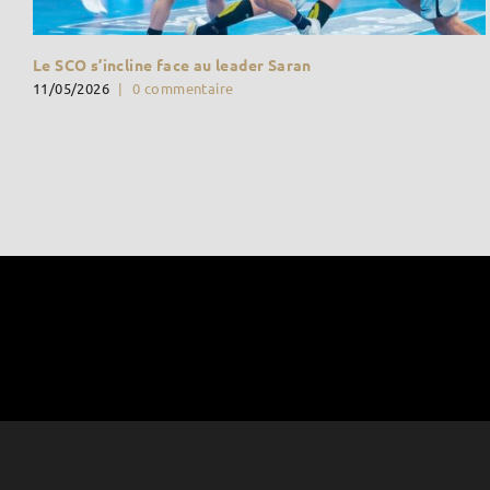
Le SCO s’incline face au leader Saran
11/05/2026
|
0 commentaire