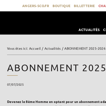
Passer
ANGERS-SCO.FR
BOUTIQUE
BILLETTERIE
CHA
au
contenu
ACTUALITÉS
C
Vous êtes ici
:
Accueil
/
Actualités
/
ABONNEMENT 2025-2026
ABONNEMENT 2025
07/07/2025
Devenez le 8ème Homme en optant pour un abonnement adap