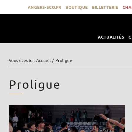
Passer
ANGERS-SCO.FR
BOUTIQUE
BILLETTERIE
CHA
au
contenu
ACTUALITÉS
C
Vous êtes ici
:
Accueil
/
Proligue
Proligue