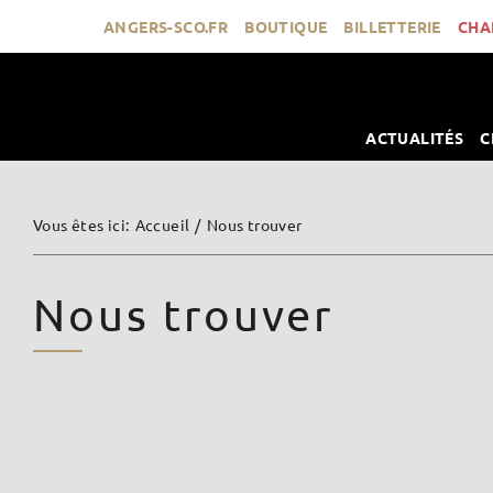
Passer
ANGERS-SCO.FR
BOUTIQUE
BILLETTERIE
CHA
au
contenu
ACTUALITÉS
C
Vous êtes ici
:
Accueil
/
Nous trouver
Nous trouver