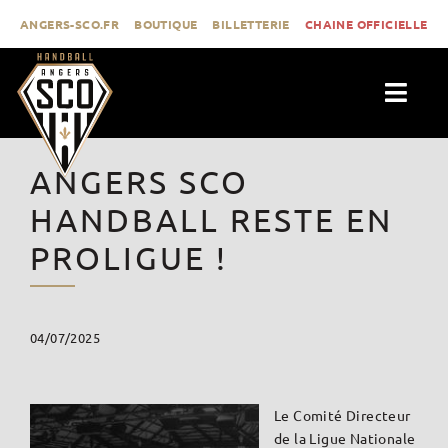
Passer
ANGERS-SCO.FR
BOUTIQUE
BILLETTERIE
CHAINE OFFICIELLE
au
contenu
Togg
Navig
ACTUALITÉS
ANGERS SCO
CLUB
HANDBALL RESTE EN
PROLIGUE
PROLIGUE !
FORMATION
MÉDIAS
04/07/2025
CONTACT
Le Comité Directeur
de la Ligue Nationale