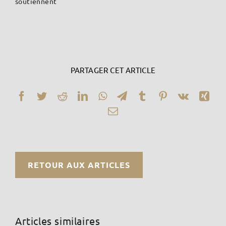
soutiennent
PARTAGER CET ARTICLE
Facebook
Twitter
Reddit
LinkedIn
WhatsApp
Telegram
Tumblr
Pinterest
Vk
Xin
Email
RETOUR AUX ARTICLES
Articles similaires