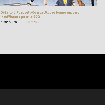
Défaite à Pontault-Combault, une bonne entame
insuffisante pour le SCO
27/04/2026
|
0 commentaire