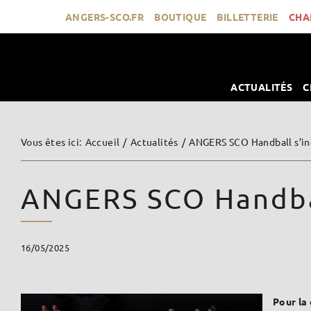
Passer
ANGERS-SCO.FR
BOUTIQUE
BILLETTERIE
CHA
au
contenu
ACTUALITÉS
C
Vous êtes ici
:
Accueil
/
Actualités
/
ANGERS SCO Handball s’incl
ANGERS SCO Handball
16/05/2025
Pour la