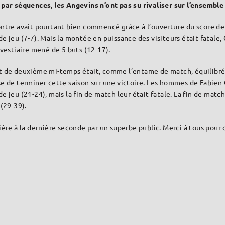
par séquences, les Angevins n’ont pas su rivaliser sur l’ensemble 
ntre avait pourtant bien commencé grâce à l’ouverture du score de
e jeu (7-7). Mais la montée en puissance des visiteurs était fatale, 
 vestiaire mené de 5 buts (12-17).
t de deuxième mi-temps était, comme l’entame de match, équilibré.
e de terminer cette saison sur une victoire. Les hommes de Fabien C
e jeu (21-24), mais la fin de match leur était fatale. La fin de match
 (29-39).
ière à la dernière seconde par un superbe public. Merci à tous pour 