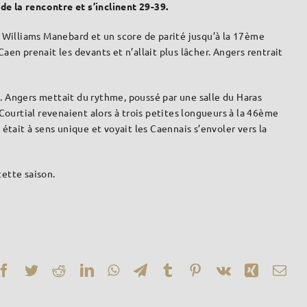
de la rencontre et s’inclinent 29-39.
 Williams Manebard et un score de parité jusqu’à la 17ème
Caen prenait les devants et n’allait plus lâcher. Angers rentrait
 Angers mettait du rythme, poussé par une salle du Haras
ourtial revenaient alors à trois petites longueurs à la 46ème
 était à sens unique et voyait les Caennais s’envoler vers la
cette saison.
Facebook
Twitter
Reddit
LinkedIn
WhatsApp
Telegram
Tumblr
Pinterest
Vk
Xing
Ema