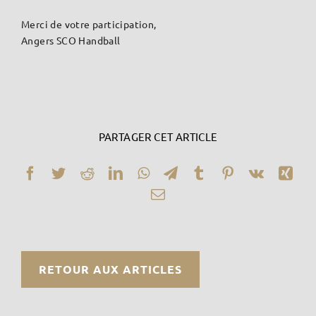
Merci de votre participation,
Angers SCO Handball
PARTAGER CET ARTICLE
Facebook
Twitter
Reddit
LinkedIn
WhatsApp
Telegram
Tumblr
Pinterest
Vk
Xin
Email
RETOUR AUX ARTICLES