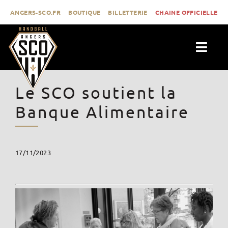
Passer
ANGERS-SCO.FR
BOUTIQUE
BILLETTERIE
CHAINE OFFICIELLE
au
contenu
Togg
Navig
ACTUALITÉS
Le SCO soutient la
CLUB
Banque Alimentaire
PROLIGUE
FORMATION
17/11/2023
MÉDIAS
CONTACT