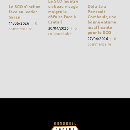
Le SCO montre
Défaite à
un beau visage
Le SCO s’incline
Pontault-
malgré la
face au leader
Combault, une
défaite face à
Saran
bonne entame
Créteil
11/05/2026
|
0
insuffisante
30/04/2026
|
0
commentaire
pour le SCO
commentaire
27/04/2026
|
0
commentaire