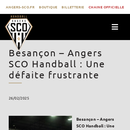
Passer
ANGERS-SCO.FR
BOUTIQUE
BILLETTERIE
CHAINE OFFICIELLE
au
contenu
Togg
Navig
ACTUALITÉS
Besançon – Angers
CLUB
SCO Handball : Une
PROLIGUE
défaite frustrante
FORMATION
MÉDIAS
26/02/2025
CONTACT
Besançon – Angers
SCO Handball : Une