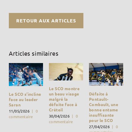
RETOUR AUX ARTICLES
Articles similaires
Le SCO montre
Défaite à
un beau visage
Le SCO s’incline
Pontault-
malgré la
face au leader
Combault, une
défaite face à
Saran
bonne entame
Créteil
11/05/2026
|
0
insuffisante
30/04/2026
|
0
commentaire
pour le SCO
commentaire
27/04/2026
|
0