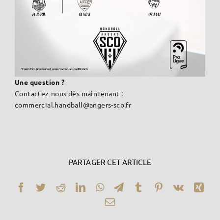
Une question ?
Contactez-nous dès maintenant :
commercial.handball@angers-sco.fr
PARTAGER CET ARTICLE
Facebook
Twitter
Reddit
LinkedIn
WhatsApp
Telegram
Tumblr
Pinterest
Vk
Xin
Email