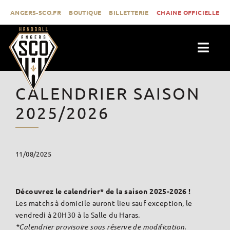
Passer
ANGERS-SCO.FR
BOUTIQUE
BILLETTERIE
CHAINE OFFICIELLE
au
contenu
Togg
Navig
ACTUALITÉS
CALENDRIER SAISON
CLUB
2025/2026
PROLIGUE
FORMATION
11/08/2025
MÉDIAS
CONTACT
Découvrez le calendrier* de la saison 2025-2026 !
Les matchs à domicile auront lieu sauf exception, le
vendredi à 20H30 à la Salle du Haras.
*Calendrier provisoire sous réserve de modification.