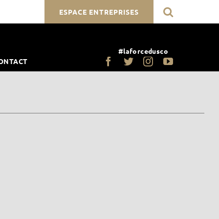
ESPACE ENTREPRISES
#laforcedusco
ONTACT