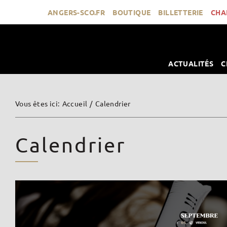
Passer
ANGERS-SCO.FR
BOUTIQUE
BILLETTERIE
CHA
au
contenu
ACTUALITÉS
C
Vous êtes ici
:
Accueil
/
Calendrier
Calendrier