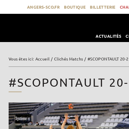
Passer
ANGERS-SCO.FR
BOUTIQUE
BILLETTERIE
CHA
au
contenu
ACTUALITÉS
C
Vous êtes ici
:
Accueil
/
Clichés Matchs
/
#SCOPONTAULT 20-2
#SCOPONTAULT 20-