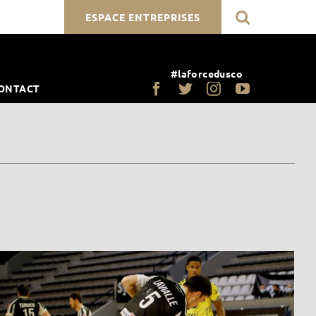
ESPACE ENTREPRISES
#laforcedusco
ONTACT