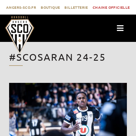
Passer
ANGERS-SCO.FR
BOUTIQUE
BILLETTERIE
CHAINE OFFICIELLE
au
contenu
Togg
Navig
ACTUALITÉS
#SCOSARAN 24-25
CLUB
PROLIGUE
FORMATION
MÉDIAS
CONTACT