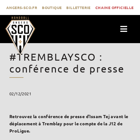
Passer
ANGERS-SCO.FR
BOUTIQUE
BILLETTERIE
CHAINE OFFICIELLE
au
contenu
Togg
Navig
ACTUALITÉS
#TREMBLAYSCO :
CLUB
conférence de presse
PROLIGUE
FORMATION
02/12/2021
MÉDIAS
CONTACT
Retrouvez la conférence de presse d’Issam Tej avant le
déplacement à Tremblay pour le compte de la J12 de
ProLigue.