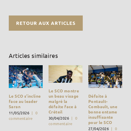
RETOUR AUX ARTICLES
Articles similaires
Le SCO montre
Défaite à
un beau visage
Le SCO s’incline
Pontault-
malgré la
face au leader
Combault, une
défaite face à
Saran
bonne entame
Créteil
11/05/2026
|
0
insuffisante
30/04/2026
|
0
commentaire
pour le SCO
commentaire
27/04/2026
|
0