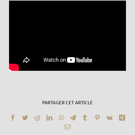
PARTAGER CET ARTICLE
Facebook
Twitter
Reddit
LinkedIn
WhatsApp
Telegram
Tumblr
Pinterest
Vk
Xin
Email