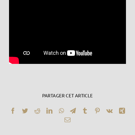
PARTAGER CET ARTICLE
Facebook
Twitter
Reddit
LinkedIn
WhatsApp
Telegram
Tumblr
Pinterest
Vk
Xin
Email