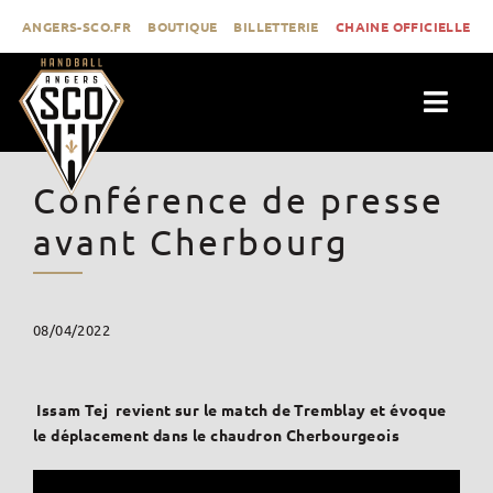
Passer
ANGERS-SCO.FR
BOUTIQUE
BILLETTERIE
CHAINE OFFICIELLE
au
contenu
Togg
Navig
ACTUALITÉS
Conférence de presse
CLUB
avant Cherbourg
PROLIGUE
FORMATION
08/04/2022
MÉDIAS
CONTACT
Issam Tej revient sur le match de Tremblay et évoque
le déplacement dans le chaudron Cherbourgeois