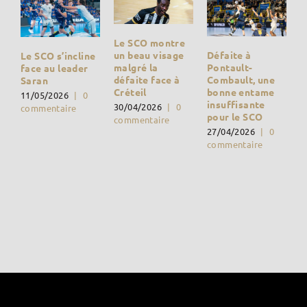
Le SCO montre
Défaite à
un beau visage
Le SCO s’incline
Pontault-
malgré la
face au leader
Combault, une
défaite face à
Saran
bonne entame
Créteil
11/05/2026
|
0
insuffisante
30/04/2026
|
0
commentaire
pour le SCO
commentaire
27/04/2026
|
0
commentaire