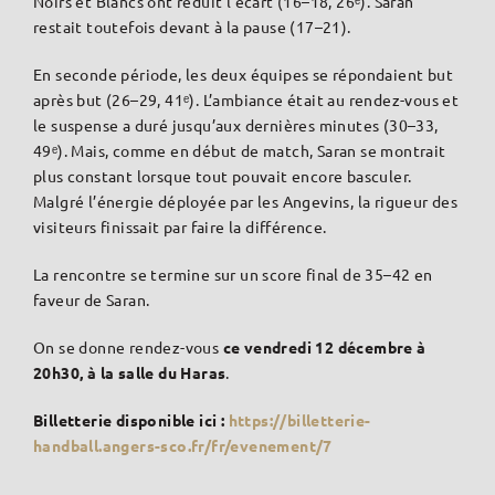
Noirs et Blancs ont réduit l’écart (16–18, 26ᵉ). Saran
restait toutefois devant à la pause (17–21).
En seconde période, les deux équipes se répondaient but
après but (26–29, 41ᵉ). L’ambiance était au rendez-vous et
le suspense a duré jusqu’aux dernières minutes (30–33,
49ᵉ). Mais, comme en début de match, Saran se montrait
plus constant lorsque tout pouvait encore basculer.
Malgré l’énergie déployée par les Angevins, la rigueur des
visiteurs finissait par faire la différence.
La rencontre se termine sur un score final de 35–42 en
faveur de Saran.
On se donne rendez-vous
ce vendredi 12 décembre à
20h30, à la salle du Haras
.
Billetterie disponible ici :
https://billetterie-
handball.angers-sco.fr/fr/evenement/7