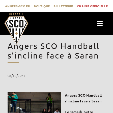
Passer
ANGERS-SCO.FR
BOUTIQUE
BILLETTERIE
CHAINE OFFICIELLE
au
contenu
Togg
Navig
ACTUALITÉS
Angers SCO Handball
CLUB
s’incline face à Saran
PROLIGUE
FORMATION
08/12/2025
MÉDIAS
CONTACT
Angers SCO Handball
s’incline face à Saran
Ce samedi, notre