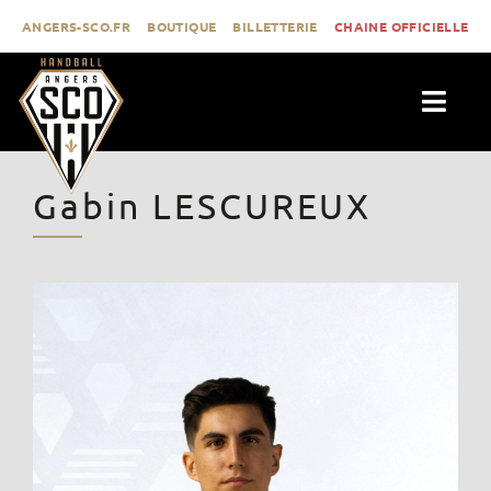
Passer
ANGERS-SCO.FR
BOUTIQUE
BILLETTERIE
CHAINE OFFICIELLE
au
contenu
Togg
Navig
ACTUALITÉS
Gabin LESCUREUX
CLUB
PROLIGUE
FORMATION
MÉDIAS
CONTACT