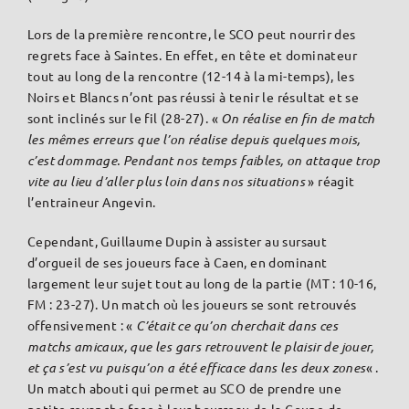
Lors de la première rencontre, le SCO peut nourrir des
regrets face à Saintes. En effet, en tête et dominateur
tout au long de la rencontre (12-14 à la mi-temps), les
Noirs et Blancs n’ont pas réussi à tenir le résultat et se
sont inclinés sur le fil (28-27). «
On réalise en fin de match
les mêmes erreurs que l’on réalise depuis quelques mois,
c’est dommage. Pendant nos temps faibles, on attaque trop
vite au lieu d’aller plus loin dans nos situations
» réagit
l’entraineur Angevin.
Cependant, Guillaume Dupin à assister au sursaut
d’orgueil de ses joueurs face à Caen, en dominant
largement leur sujet tout au long de la partie (MT : 10-16,
FM : 23-27). Un match où les joueurs se sont retrouvés
offensivement : «
C’était ce qu’on cherchait dans ces
matchs amicaux, que les gars retrouvent le plaisir de jouer,
et ça s’est vu puisqu’on a été efficace dans les deux zones
« .
Un match abouti qui permet au SCO de prendre une
petite revanche face à leur bourreau de la Coupe de