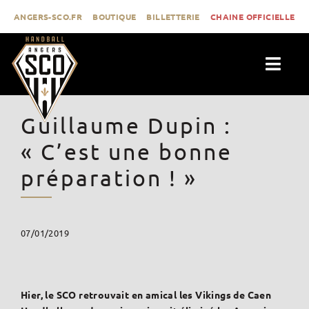
Passer
ANGERS-SCO.FR
BOUTIQUE
BILLETTERIE
CHAINE OFFICIELLE
au
contenu
Togg
Navig
ACTUALITÉS
Guillaume Dupin :
CLUB
« C’est une bonne
PROLIGUE
préparation ! »
FORMATION
MÉDIAS
07/01/2019
CONTACT
Hier, le SCO retrouvait en amical les Vikings de Caen