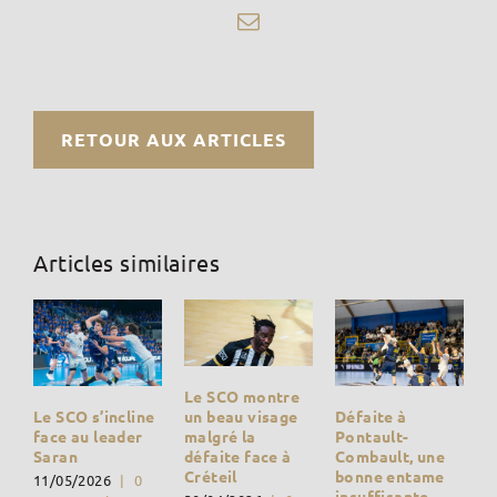
Email
RETOUR AUX ARTICLES
Articles similaires
Le SCO montre
Défaite à
un beau visage
Le SCO s’incline
Pontault-
malgré la
face au leader
Combault, une
défaite face à
Saran
bonne entame
Créteil
11/05/2026
|
0
insuffisante