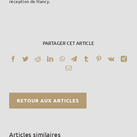
réception de Nancy.
PARTAGER CET ARTICLE
Facebook
Twitter
Reddit
LinkedIn
WhatsApp
Telegram
Tumblr
Pinterest
Vk
Xin
Email
RETOUR AUX ARTICLES
Articles similaires