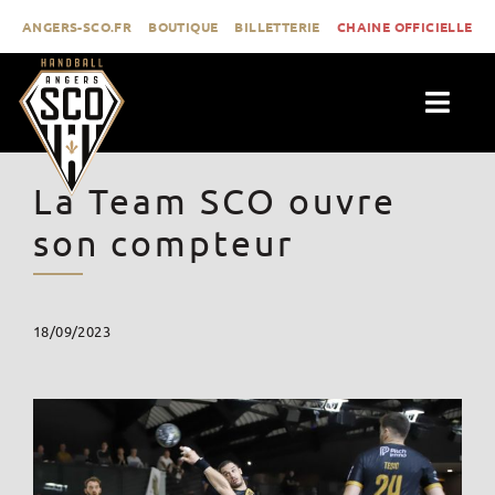
Passer
ANGERS-SCO.FR
BOUTIQUE
BILLETTERIE
CHAINE OFFICIELLE
au
contenu
Togg
Navig
ACTUALITÉS
La Team SCO ouvre
CLUB
son compteur
PROLIGUE
FORMATION
18/09/2023
MÉDIAS
CONTACT