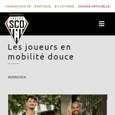
Passer
ANGERS-SCO.FR
BOUTIQUE
BILLETTERIE
CHAINE OFFICIELLE
au
contenu
Togg
Navig
ACTUALITÉS
Les joueurs en
CLUB
mobilité douce
PROLIGUE
FORMATION
30/09/2024
MÉDIAS
CONTACT