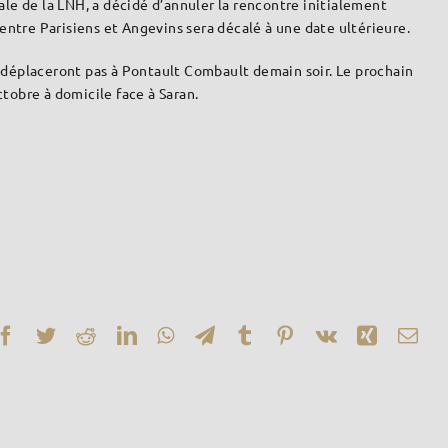
e de la LNH, a décidé d’annuler la rencontre initialement
ntre Parisiens et Angevins sera décalé à une date ultérieure.
e déplaceront pas à Pontault Combault demain soir. Le prochain
obre à domicile face à Saran.
Facebook
Twitter
Reddit
LinkedIn
WhatsApp
Telegram
Tumblr
Pinterest
Vk
Xing
Ema