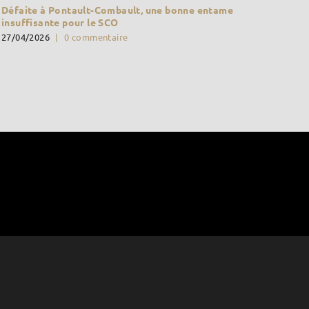
Défaite à Pontault-Combault, une bonne entame
insuffisante pour le SCO
27/04/2026
|
0 commentaire