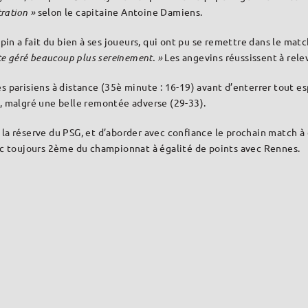
ration »
selon le capitaine Antoine Damiens.
a fait du bien à ses joueurs, qui ont pu se remettre dans le match,
ite géré beaucoup plus sereinement. »
Les angevins réussissent à relev
r les parisiens à distance (35è minute : 16-19) avant d’enterrer tout
t, malgré une belle remontée adverse (29-33).
la réserve du PSG, et d’aborder avec confiance le prochain match à 
onc toujours 2ème du championnat à égalité de points avec Rennes.