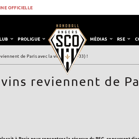
INE OFFICIELLE
LUB
PROLIGUE
MÉDIAS
RSE
C
iennent de Paris avec la victoire (29-33) !
ins reviennent de Pari
laçait à Paris pour rencontrer la réserve du PSG, concurrent dir