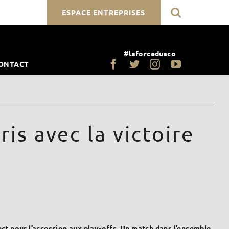
ESPACE ENTREPRISES
#laforcedusco
ONTACT
s avec la victoire
ect pour l’accession aux play-offs. Un match dans l’ensemble