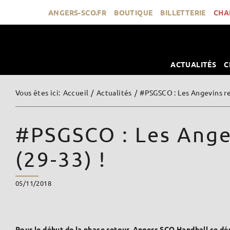
Passer
ANGERS-SCO.FR
BOUTIQUE
BILLETTERIE
CHA
au
contenu
ACTUALITÉS
C
Vous êtes ici
:
Accueil
/
Actualités
/
#PSGSCO : Les Angevins rev
#PSGSCO : Les Angev
(29-33) !
05/11/2018
Pour le début de la phase retour, Angers SCO Handball se dép