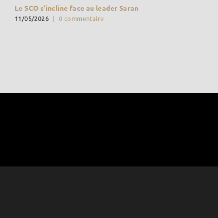
Le SCO s’incline face au leader Saran
11/05/2026
|
0 commentaire