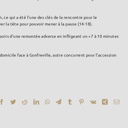
 ce qui a été l’une des clés de la rencontre pour le
er la tête pour pouvoir mener à la pause (14-18).
 espoirs d’une remontée adverse en infligeant un +7 à 10 minutes
domicile face à Gonfreville, autre concurrent pour l’accession
Facebook
Twitter
Reddit
LinkedIn
WhatsApp
Telegram
Tumblr
Pinterest
Vk
Xing
Ema