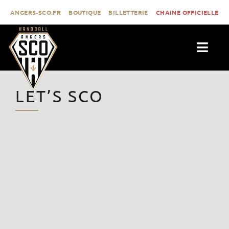
Passer
ANGERS-SCO.FR
BOUTIQUE
BILLETTERIE
CHAINE OFFICIELLE
au
contenu
Togg
Navig
ACTUALITÉS
LET’S SCO
CLUB
PROLIGUE
FORMATION
MÉDIAS
CONTACT