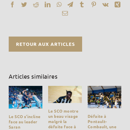
Facebook
Twitter
Reddit
LinkedIn
WhatsApp
Telegram
Tumblr
Pinterest
Vk
Xin
Email
RETOUR AUX ARTICLES
Articles similaires
Le SCO montre
Défaite à
un beau visage
Le SCO s’incline
Pontault-
malgré la
face au leader
Combault, une
défaite face à
Saran