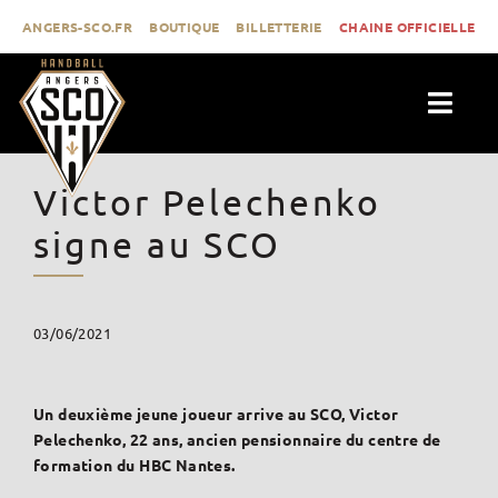
Passer
ANGERS-SCO.FR
BOUTIQUE
BILLETTERIE
CHAINE OFFICIELLE
au
contenu
Togg
Navig
ACTUALITÉS
Victor Pelechenko
CLUB
signe au SCO
PROLIGUE
FORMATION
03/06/2021
MÉDIAS
CONTACT
Un deuxième jeune joueur arrive au SCO, Victor
Pelechenko, 22 ans, ancien pensionnaire du centre de
formation du HBC Nantes.