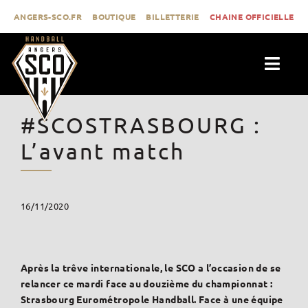
Passer
ANGERS-SCO.FR
BOUTIQUE
BILLETTERIE
CHAINE OFFICIELLE
au
contenu
Togg
Navig
ACTUALITÉS
#SCOSTRASBOURG :
CLUB
L’avant match
PROLIGUE
FORMATION
16/11/2020
MÉDIAS
CONTACT
Après la trêve internationale, le SCO a l’occasion de se
relancer ce mardi face au douzième du championnat :
Strasbourg Eurométropole Handball. Face à une équipe