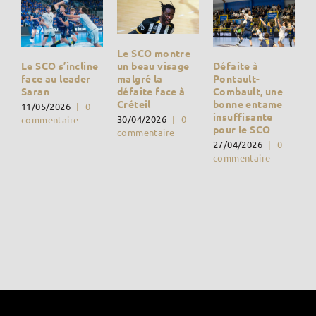
Le SCO montre
Défaite à
un beau visage
Le SCO s’incline
Pontault-
malgré la
face au leader
Combault, une
défaite face à
Saran
bonne entame
Créteil
11/05/2026
|
0
insuffisante
30/04/2026
|
0
commentaire
pour le SCO
commentaire
27/04/2026
|
0
commentaire