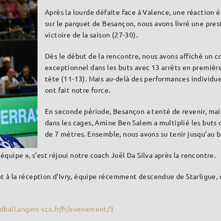
Après la lourde défaite face à Valence, une réaction
sur le parquet de Besançon, nous avons livré une pres
victoire de la saison (27-30).
Dès le début de la rencontre, nous avons affiché un c
exceptionnel dans les buts avec 13 arrêts en première
tête (11-13). Mais au-delà des performances individuell
ont fait notre force.
En seconde période, Besançon a tenté de revenir, mais
dans les cages, Amine Ben Salem a multiplié les buts
de 7 mètres. Ensemble, nous avons su tenir jusqu’au b
équipe », s’est réjoui notre coach Joël Da Silva après la rencontre.
t à la réception d’Ivry, équipe récemment descendue de Starligue, c
ndball.angers-sco.fr/fr/evenement/3