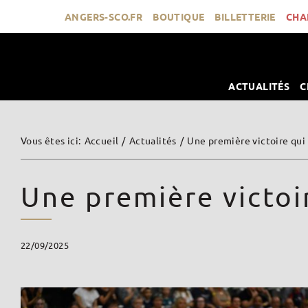
Passer
ANGERS-SCO.FR
BOUTIQUE
BILLETTERIE
CHA
au
contenu
ACTUALITÉS
C
Vous êtes ici
:
Accueil
/
Actualités
/
Une première victoire qui 
Une première victoir
22/09/2025