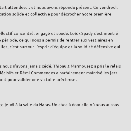
 était attendue… et nous avons répondu présent. Ce vendredi,
tation solide et collective pour décrocher notre première
ollectif concentré, engagé et soudé. Loick Spady s’est montré
 période, ce qui nous a permis de rentrer aux vestiaires en
es, c’est surtout l’esprit d’équipe et la solidité défensive qui
 nous n’avons jamais cédé. Thibault Marmousez a pris le relais
 décisifs et Rémi Commenges a parfaitement maîtrisé les jets
out pour valider une victoire précieuse.
e jeudi à la salle du Haras. Un choc à domicile où nous aurons