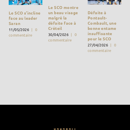
Le SCO montre
Défaite à
un beau visage
Le SCO s’incline
Pontault-
malgré la
face au leader
Combault, une
défaite face à
Saran
bonne entame
Créteil
11/05/2026
|
0
insuffisante
30/04/2026
|
0
commentaire
pour le SCO
commentaire
27/04/2026
|
0
commentaire