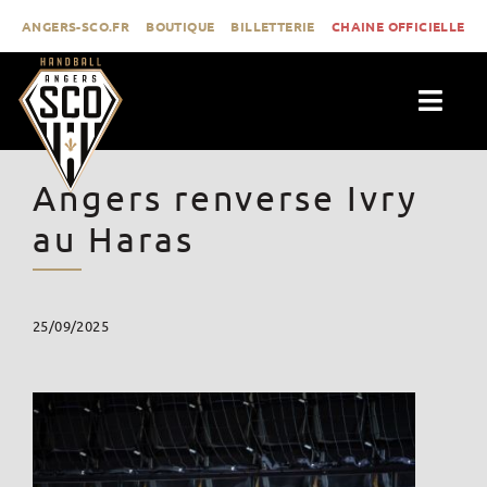
Passer
ANGERS-SCO.FR
BOUTIQUE
BILLETTERIE
CHAINE OFFICIELLE
au
contenu
Togg
Navig
ACTUALITÉS
Angers renverse Ivry
CLUB
au Haras
PROLIGUE
FORMATION
25/09/2025
MÉDIAS
CONTACT