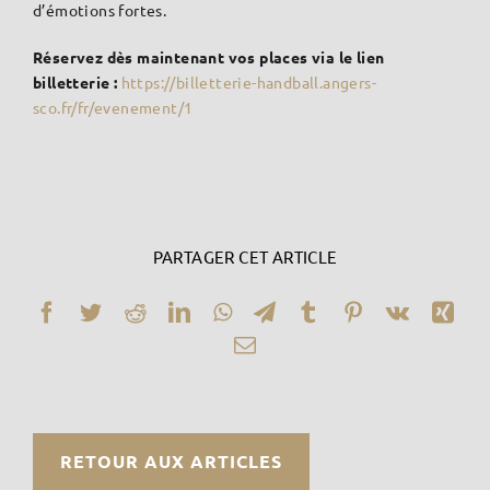
d’émotions fortes.
Réservez dès maintenant vos places via le lien
billetterie :
https://billetterie-handball.angers-
sco.fr/fr/evenement/1
PARTAGER CET ARTICLE
Facebook
Twitter
Reddit
LinkedIn
WhatsApp
Telegram
Tumblr
Pinterest
Vk
Xin
Email
RETOUR AUX ARTICLES