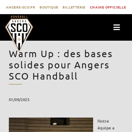
Passer
ANGERS-SCO.FR
BOUTIQUE
BILLETTERIE
CHAINE OFFICIELLE
au
contenu
Togg
Navig
ACTUALITÉS
Warm Up : des bases
CLUB
solides pour Angers
PROLIGUE
SCO Handball
FORMATION
MÉDIAS
01/09/2025
CONTACT
Notre
équipe a