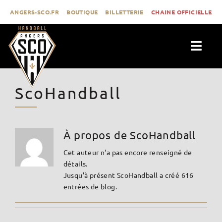
Passer
ANGERS-SCO.FR
BOUTIQUE
BILLETTERIE
CHAINE OFFICIELLE
au
contenu
Togg
Navig
ACTUALITÉS
ScoHandball
CLUB
PROLIGUE
FORMATION
À propos de ScoHandball
MÉDIAS
Cet auteur n'a pas encore renseigné de
détails.
CONTACT
Jusqu'à présent ScoHandball a créé 616
entrées de blog.