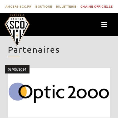
Passer
ANGERS-SCO.FR
BOUTIQUE
BILLETTERIE
CHAINE OFFICIELLE
au
contenu
Togg
Navig
ACTUALITÉS
Partenaires
CLUB
PROLIGUE
FORMATION
03/05/2024
MÉDIAS
CONTACT