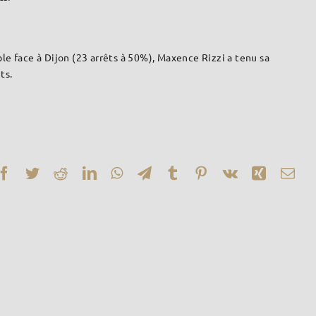
ble face à Dijon (23 arrêts à 50%), Maxence Rizzi a tenu sa
ts.
Facebook
Twitter
Reddit
LinkedIn
WhatsApp
Telegram
Tumblr
Pinterest
Vk
Xing
Ema