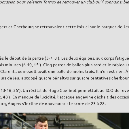
’occasion pour Valentin Tarrico de retrouver un club qu’il connait si bie
Angers et Cherbourg se retrouvaient cette fois-ci sur le parquet de 
 le début de la partie (3-7, 8′). Les deux équipes, aux corps fatigu
 minutes (6-10, 15′). Cinq pertes de balles plus tard et le tableau d’
larent Journeault avait une balle de moins trois. Il n’en est rien. À
urs de jeu, a stoppé quatre pénaltys sur quatre tentatives cherbou
(13-16, 35′). Un récital de Hugo Guérinot permettait au SCO de reven
48′). En manque de lucidité, l’attaque angevine gâchait des occasio
rg, Angers s’incline de nouveau sur le score de 23 à 28.