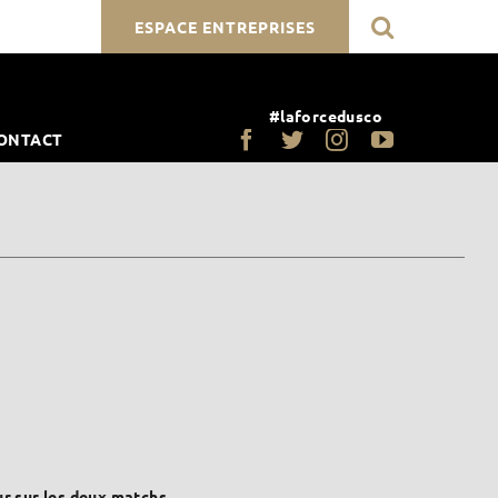
ESPACE ENTREPRISES
#laforcedusco
ONTACT
r sur les deux matchs.