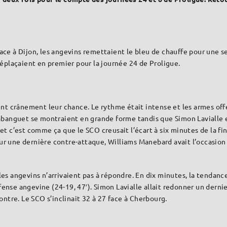
face à Dijon, les angevins remettaient le bleu de chauffe pour une s
éplaçaient en premier pour la journée 24 de Proligue.
nt crânement leur chance. Le rythme était intense et les armes off
banguet se montraient en grande forme tandis que Simon Lavialle et
 et c’est comme ça que le SCO creusait l’écart à six minutes de la fin
ur une dernière contre-attaque, Williams Manebard avait l’occasion d
 les angevins n’arrivaient pas à répondre. En dix minutes, la tendan
fense angevine (24-19, 47′). Simon Lavialle allait redonner un derni
contre. Le SCO s’inclinait 32 à 27 face à Cherbourg.