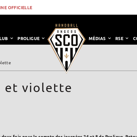
INE OFFICIELLE
LUB
PROLIGUE
MÉDIAS
RSE
C
olette
et violette
 deux fois pour le compte des journées 24 et 8 de Proligue. Retou