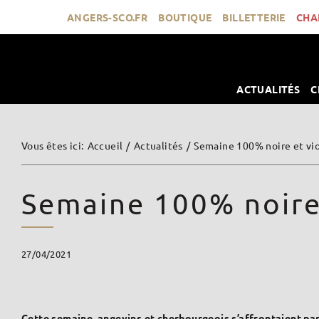
Passer
ANGERS-SCO.FR
BOUTIQUE
BILLETTERIE
CHA
au
contenu
ACTUALITÉS
C
Vous êtes ici
:
Accueil
/
Actualités
/
Semaine 100% noire et vi
Semaine 100% noire 
27/04/2021
Cette semaine, angevins et cherbourgeois s’affrontaient par