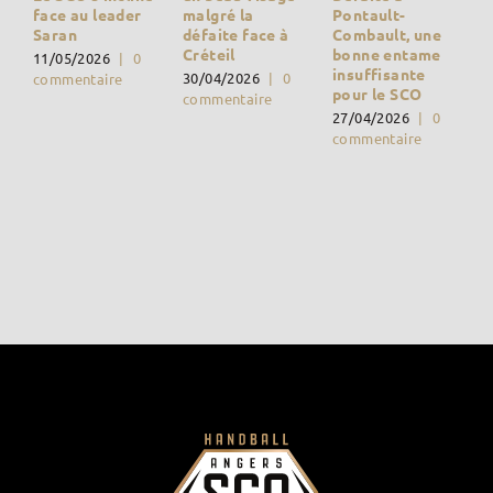
Pontault-
malgré la
face au leader
Combault, une
défaite face à
Saran
bonne entame
Créteil
11/05/2026
|
0
insuffisante
30/04/2026
|
0
commentaire
pour le SCO
commentaire
27/04/2026
|
0
commentaire