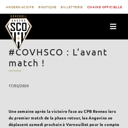
Passer
ANGERS-SCO.FR
BOUTIQUE
BILLETTERIE
CHAINE OFFICIELLE
au
contenu
Togg
Navig
ACTUALITÉS
#COVHSCO : L’avant
CLUB
match !
PROLIGUE
FORMATION
17/02/2020
MÉDIAS
CONTACT
Une semaine après la victoire face au CPB Rennes lors
du premier match de la phase retour, les Angevins se
déplacent samedi prochain à Vernouillet pour le compte