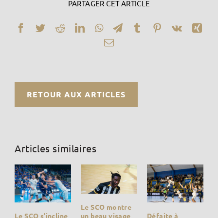
PARTAGER CET ARTICLE
Facebook
Twitter
Reddit
LinkedIn
WhatsApp
Telegram
Tumblr
Pinterest
Vk
Xin
Email
RETOUR AUX ARTICLES
Articles similaires
Le SCO montre
Défaite à
un beau visage
Le SCO s’incline