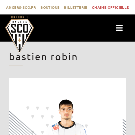
Passer
ANGERS-SCO.FR
BOUTIQUE
BILLETTERIE
CHAINE OFFICIELLE
au
contenu
Togg
Navig
ACTUALITÉS
bastien robin
CLUB
PROLIGUE
FORMATION
MÉDIAS
CONTACT