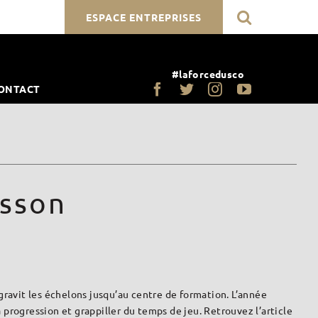
ESPACE ENTREPRISES
#laforcedusco
ONTACT
esson
gravit les échelons jusqu’au centre de formation. L’année
sa progression et grappiller du temps de jeu. Retrouvez l’article