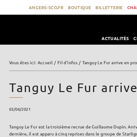
Passer
ANGERS-SCO.FR
BOUTIQUE
BILLETTERIE
CHA
au
contenu
ACTUALITÉS
C
Vous êtes ici
:
Accueil
/
Fil d'infos
/
Tanguy Le Fur arrive en p
Tanguy Le Fur arriv
03/06/2021
Tanguy Le Fur est la troisième recrue de Guillaume Dupin. Arri
dernière, il est apparu à cinq reprises dans le groupe de Starlig