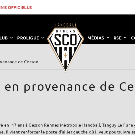
INE OFFICIELLE
LUB
PROLIGUE
MÉDIAS
RSE
C
rovenance de Cesson
e en provenance de C
vé en -17 ans à Cesson Rennes Métropole Handball, Tanguy Le Fur a 
ue. Il vient renforcer le poste d’ailier gauche où il veut poursuivre 