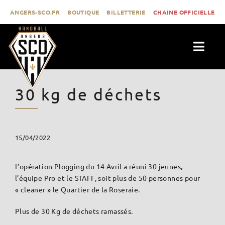
Passer
ANGERS-SCO.FR
BOUTIQUE
BILLETTERIE
CHAINE OFFICIELLE
au
contenu
Togg
Navig
ACTUALITÉS
30 kg de déchets
CLUB
PROLIGUE
FORMATION
15/04/2022
MÉDIAS
L’opération Plogging du 14 Avril a réuni 30 jeunes,
CONTACT
l’équipe Pro et le STAFF, soit plus de 50 personnes pour
« cleaner » le Quartier de la Roseraie.
Plus de 30 Kg de déchets ramassés.