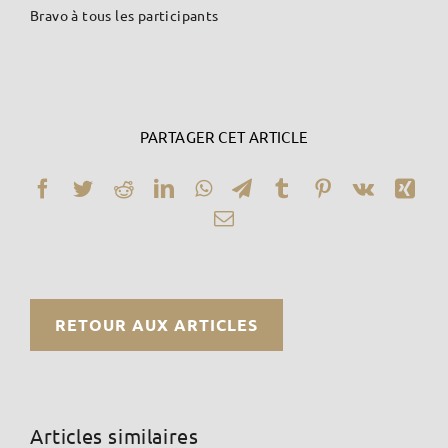
Bravo à tous les participants
PARTAGER CET ARTICLE
Facebook
Twitter
Reddit
LinkedIn
WhatsApp
Telegram
Tumblr
Pinterest
Vk
Xin
Email
RETOUR AUX ARTICLES
Articles similaires