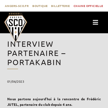
Passer
ANGERS-SCO.FR
BOUTIQUE
BILLETTERIE
CHAINE OFFICIELLE
au
contenu
Togg
Navig
ACTUALITÉS
INTERVIEW
CLUB
PARTENAIRE –
PROLIGUE
PORTAKABIN
FORMATION
MÉDIAS
01/06/2023
CONTACT
Nous partons aujourd’hui à la rencontre de Frédéric
JUTEL, partenaire du club depuis 4 ans.