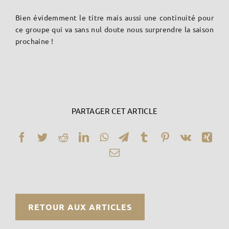
Bien évidemment le titre mais aussi une continuité pour
ce groupe qui va sans nul doute nous surprendre la saison
prochaine !
PARTAGER CET ARTICLE
Facebook
Twitter
Reddit
LinkedIn
WhatsApp
Telegram
Tumblr
Pinterest
Vk
Xin
Email
RETOUR AUX ARTICLES