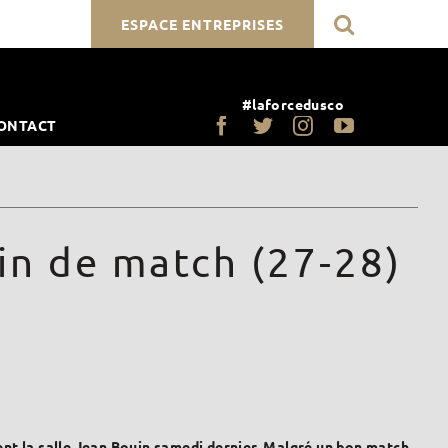
ESPACE ENTREPRISES
#laforcedusco
ONTACT
in de match (27-28)
nt la salle Jean Bouin samedi dernier. Malgré un bon match,