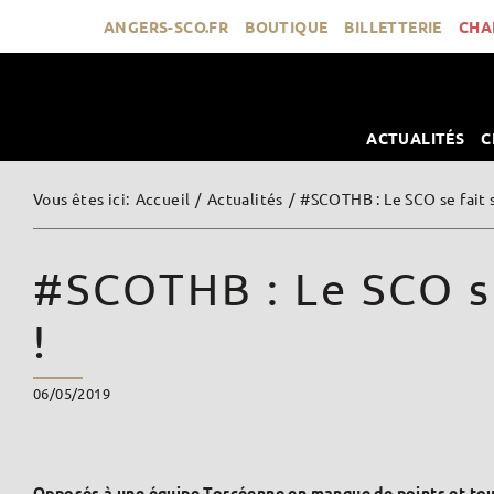
Passer
ANGERS-SCO.FR
BOUTIQUE
BILLETTERIE
CHA
au
contenu
ACTUALITÉS
C
Vous êtes ici
:
Accueil
/
Actualités
/
#SCOTHB : Le SCO se fait 
#SCOTHB : Le SCO se
!
06/05/2019
Opposés à une équipe Torcéenne en manque de points et toujo