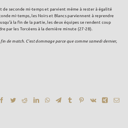
ut de seconde mi-temps et parvient même à rester à égalité
econde mi-temps, les Noirs et Blancs parviennent à reprendre
squ’à la fin de la partie, les deux équipes se rendent coup
dre par les Torcéens à la dernière minute (27-28).
is en fin de match. C’est dommage parce que comme samedi dernier,
Facebook
Twitter
Reddit
LinkedIn
WhatsApp
Telegram
Tumblr
Pinterest
Vk
Xing
Ema