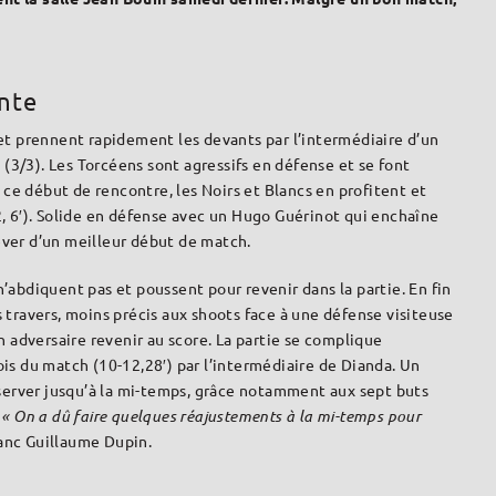
nte
et prennent rapidement les devants par l’intermédiaire d’un
 (3/3). Les Torcéens sont agressifs en défense et se font
 ce début de rencontre, les Noirs et Blancs en profitent et
, 6′). Solide en défense avec un Hugo Guérinot qui enchaîne
rêver d’un meilleur début de match.
abdiquent pas et poussent pour revenir dans la partie. En fin
travers, moins précis aux shoots face à une défense visiteuse
 adversaire revenir au score. La partie se complique
s du match (10-12,28′) par l’intermédiaire de Dianda. Un
server jusqu’à la mi-temps, grâce notamment aux sept buts
.
« On a dû faire quelques réajustements à la mi-temps pour
lanc Guillaume Dupin.