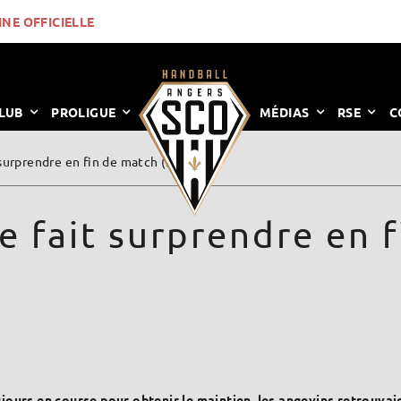
INE OFFICIELLE
LUB
PROLIGUE
MÉDIAS
RSE
C
surprendre en fin de match (27-28) !
 fait surprendre en f
urs en course pour obtenir le maintien, les angevins retrouvaie