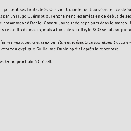
in portent ses fruits, le SCO revient rapidement au score en ce déb
tés par un Hugo Guérinot qui enchaînent les arrêts en ce début de s
e notamment à Daniel Ganarul, auteur de sept buts dans le match. Ju
ns cette fin de match, mais à bout de souffle, le SCO se fait surpren
sur les mêmes joueurs et ceux qui étaient présents ce soir étaient occ
victoire »
explique Guillaume Dupin après l’après la rencontre.
eek-end prochain à Créteil.