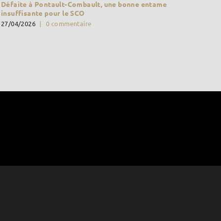
Défaite à Pontault-Combault, une bonne entame
insuffisante pour le SCO
27/04/2026
|
0 commentaire