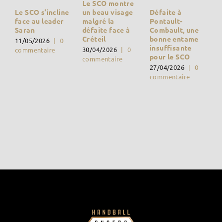
Le SCO montre
Défaite à
un beau visage
Le SCO s’incline
Pontault-
malgré la
face au leader
Combault, une
défaite face à
Saran
bonne entame
Créteil
11/05/2026
|
0
insuffisante
30/04/2026
|
0
commentaire
pour le SCO
commentaire
27/04/2026
|
0
commentaire