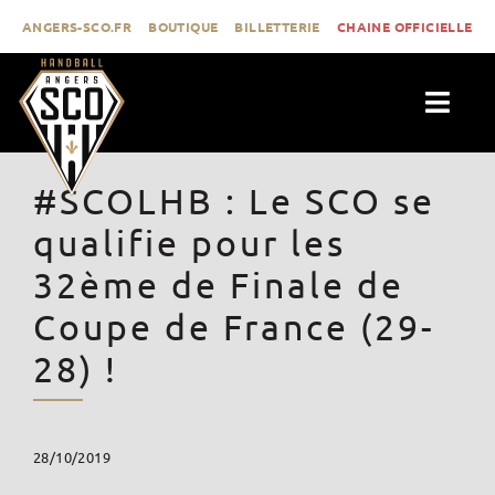
Passer
ANGERS-SCO.FR
BOUTIQUE
BILLETTERIE
CHAINE OFFICIELLE
au
contenu
Togg
Navig
ACTUALITÉS
#SCOLHB : Le SCO se
CLUB
qualifie pour les
PROLIGUE
32ème de Finale de
FORMATION
Coupe de France (29-
MÉDIAS
28) !
CONTACT
28/10/2019