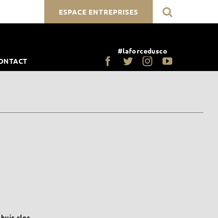
ESPACE ENTREPRISES
#laforcedusco
ONTACT
 huis clos.