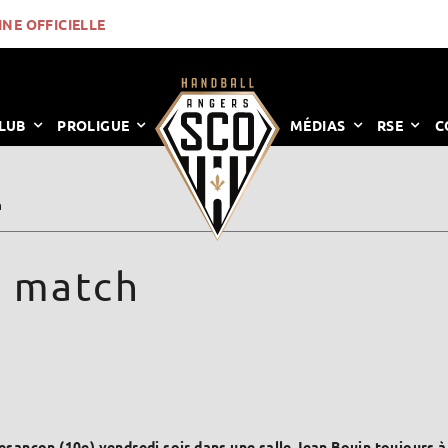
INE OFFICIELLE
LUB
PROLIGUE
MÉDIAS
RSE
C
h
t match
esançon (10e) vendredi soir dans une salle Jean Bouin toujours à