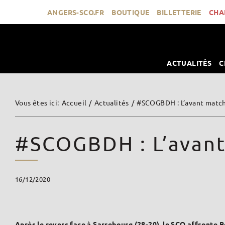
Passer
ANGERS-SCO.FR
BOUTIQUE
BILLETTERIE
CHA
au
contenu
ACTUALITÉS
C
Vous êtes ici
:
Accueil
/
Actualités
/
#SCOGBDH : L’avant matc
#SCOGBDH : L’avan
16/12/2020
Après le revers face à Sarrebourg (28-20), le SCO affronte B