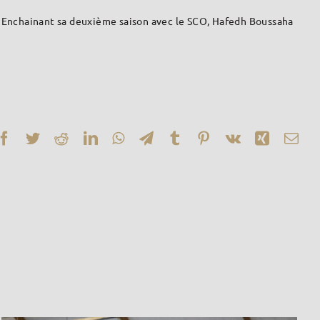
r. Enchainant sa deuxième saison avec le SCO, Hafedh Boussaha
Facebook
Twitter
Reddit
LinkedIn
WhatsApp
Telegram
Tumblr
Pinterest
Vk
Xing
Ema